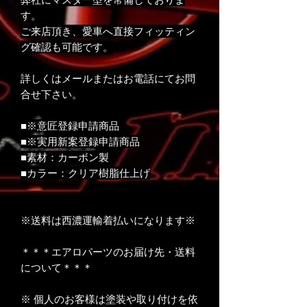
す。
ご来店頂き、愛車へ直接フィッティン
グ確認も可能です。
詳しくはメールまたはお電話にてお問
合せ下さい。
■※意匠登録申請商品
■※実用新案登録申請商品
■素材：カーボン製
■カラー：クリア樹脂仕上げ
※送料は西濃運輸着払いになります※
＊＊＊エアロパーツのお届け先・送料
について＊＊＊
※ 個人のお客様は塗装や取り付けを依