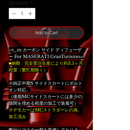
Quantity
*
Add to Cart
▱i_m カーボン サイド ディフューザ
ー For MASERATI GranTurismo▱
■納期：完全受注生産により約3.5ヶ月
程度（繁忙期除く）
※純正中期S サイドスカートにボルト
オン対応。
（後期MCサイドスカートには多少の
隙間を埋める程度の加工で装着可）
※デモカーはMCストラダーレの為、
加工済み
弊社にマスター型を常備しておりま