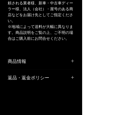
頼される業者様、新車・中古車ディー
ラー様、法人（会社）・屋号のある商
店などをお届け先としてご指定くださ
い。
※地域によって送料が大幅に異なりま
す。商品説明をご覧の上、ご不明の場
合はご購入前にお問合せください。
商品情報
素材：カーボン製
返品・返金ポリシー
クリア樹脂仕上げ
Made in Japan
お客様のご都合や、お客様の責任でキ
ズや汚れが生じた商品の返品、交換は
お受けできません。
リサイクル部品につきましては原則と
して返品はお受けできません。